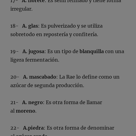
17-
A. florete
: Es semi refinado y tiene forma
irregular.
18-
A. glas
: Es pulverizado y se utiliza
sobretodo en repostería y confitería.
19-
A. jugosa
: Es un tipo de
blanquilla
con una
ligera fermentación.
20-
A. mascabado
: La Rae lo define como un
azúcar de segunda producción.
21-
A. negro
: Es otra forma de llamar
al
moreno
.
22-
A.piedra
: Es otra forma de denominar