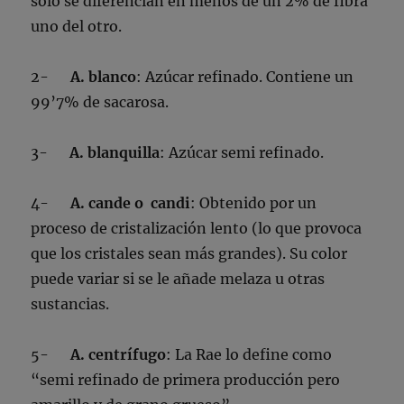
sólo se diferencian en menos de un 2% de fibra
uno del otro.
2-
A. blanco
: Azúcar refinado. Contiene un
99’7% de sacarosa.
3-
A. blanquilla
: Azúcar semi refinado.
4-
A. cande o candi
: Obtenido por un
proceso de cristalización lento (lo que provoca
que los cristales sean más grandes). Su color
puede variar si se le añade melaza u otras
sustancias.
5-
A. centrífugo
: La Rae lo define como
“semi refinado de primera producción pero