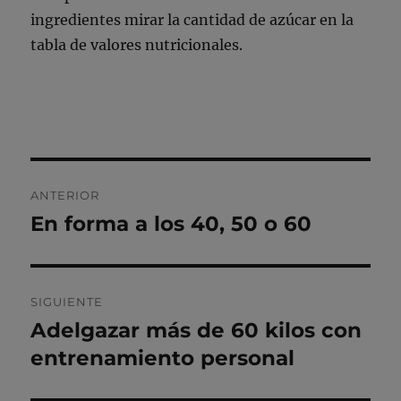
ingredientes mirar la cantidad de azúcar en la
tabla de valores nutricionales.
Navegación
ANTERIOR
de
En forma a los 40, 50 o 60
Entrada
anterior:
entradas
SIGUIENTE
Adelgazar más de 60 kilos con
Entrada
siguiente:
entrenamiento personal