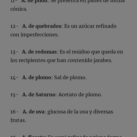
11-
A. de pilón
: Se presenta en panes de forma
cónica.
12-
A. de quebrados
: Es un azúcar refinado
con imperfecciones.
13-
A. de redomas
: Es el residuo que queda en
los recipientes que han contenido jarabes.
14-
A. de plomo
: Sal de plomo.
15-
A. de Saturno
: Acetato de plomo.
16-
A. de uva
: glucosa de la uva y diversas
frutas.