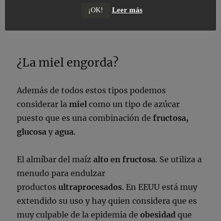
caña
estaremos comprando jugos
depurados
Leer más
¡OK!
directamente de la
caña
.
¿La miel engorda?
Además de todos estos tipos podemos
considerar la
miel
como un tipo de azúcar
puesto que es una combinación de
fructosa,
glucosa
y
agua
.
El almíbar del maíz
alto en fructosa
. Se utiliza a
menudo para endulzar
productos
ultraprocesados
. En EEUU está muy
extendido su uso y hay quien considera que es
muy culpable de la epidemia de
obesidad
que