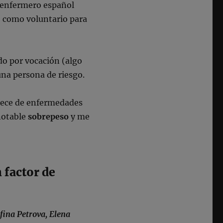
n enfermero español
o como voluntario para
do por vocación (algo
na persona de riesgo.
adece de enfermedades
notable
sobrepeso
y me
 factor de
fina Petrova, Elena