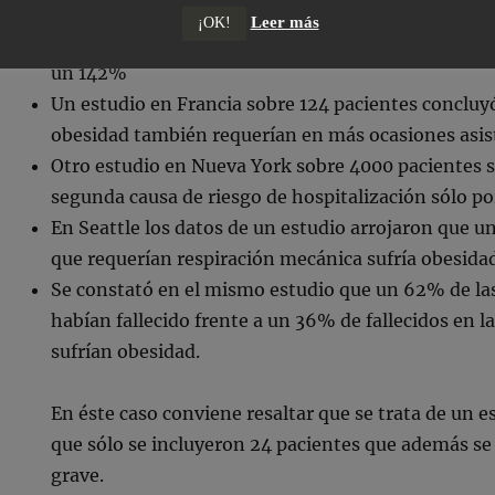
En China, después de analizar los datos de 383 pac
Leer más
¡OK!
sufrir obesidad elevaba el riesgo de desarrollar n
un 142%
Un estudio en Francia sobre 124 pacientes concluy
obesidad también requerían en más ocasiones asist
Otro estudio en Nueva York sobre 4000 pacientes s
segunda causa de riesgo de hospitalización sólo por
En Seattle los datos de un estudio arrojaron que u
que requerían respiración mecánica sufría obesida
Se constató en el mismo estudio que un 62% de la
habían fallecido frente a un 36% de fallecidos en 
sufrían obesidad.
En éste caso conviene resaltar que se trata de un 
que sólo se incluyeron 24 pacientes que además s
grave.