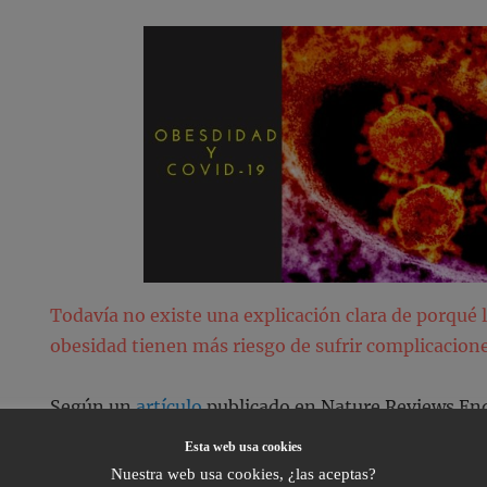
Todavía no existe una explicación clara de porqué 
obesidad tienen más riesgo de sufrir complicacione
Según un
artículo
publicado en Nature Reviews En
sabemos hasta el momento es:
Esta web usa cookies
Nuestra web usa cookies, ¿las aceptas?