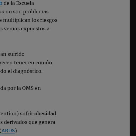
b
de la Escuela
so
no son problemas
 multiplican los riesgos
os vemos expuestos a
an sufrido
recen tener en común
do el diagnóstico.
ida por la OMS en
vention) sufrir
obesidad
as derivados que genera
(
ARDS
).