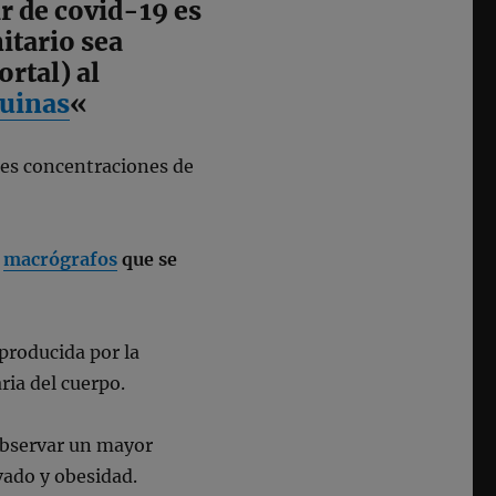
r de covid-19 es
itario sea
rtal) al
quinas
«
es concentraciones de
s
macrógrafos
que se
 producida por la
ria del cuerpo.
observar un mayor
vado y obesidad.