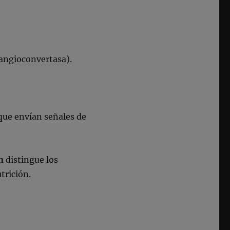
 angioconvertasa).
 que envían señales de
n
distingue los
trición.