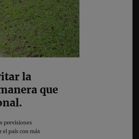
itar la
 manera que
onal.
as previsiones
r el país con más