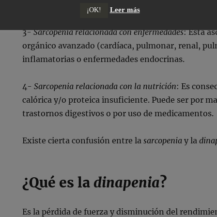
reposo en cama y situaciones de ingravidez.
Leer más
¡OK!
3-
Sarcopenia relacionada con enfermedades
: Está a
orgánico avanzado (cardíaca, pulmonar, renal, p
inflamatorias o enfermedades endocrinas.
4-
Sarcopenia relacionada con la nutrición
: Es conse
calórica y/o proteica insuficiente. Puede ser por m
trastornos digestivos o por uso de medicamentos.
Existe cierta confusión entre la
sarcopenia
y la
dina
¿Qué es la
dinapenia
?
Es la pérdida de fuerza y disminución del rendimie