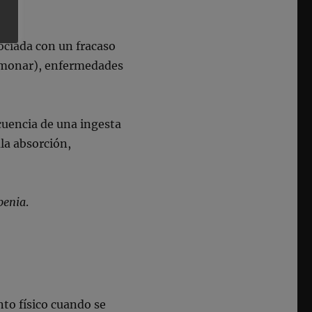
sociada con un fracaso
ulmonar), enfermedades
cuencia de una ingesta
ala absorción,
penia
.
nto físico cuando se