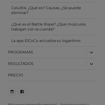
Celulitis: ¿Qué es? Causas, ¿Se puede
eliminar?
¿Qué es el Battle Rope? ¿Qué músculos
trabajan con la cuerda?
La app ElCoCo actualiza su logaritmo
expande
PROGRAMAS
el
menú
inferior
expande
RESULTADOS
el
menú
inferior
PRECIO
Instagram
Facebook
Más que un entrenador personal
Funciona gracias a