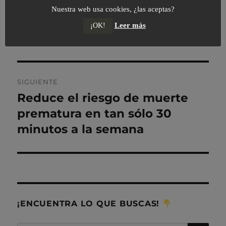
Nuestra web usa cookies, ¿las aceptas?
Navegación
ANTERIOR
Leer más
¡OK!
de
Vacunas y ejercicio físico
Entrada
anterior:
entradas
SIGUIENTE
Reduce el riesgo de muerte
Entrada
siguiente:
prematura en tan sólo 30
minutos a la semana
¡ENCUENTRA LO QUE BUSCAS!