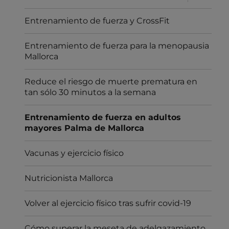
el
menú
inferior
Entrenamiento de fuerza y CrossFit
Entrenamiento de fuerza para la menopausia
Mallorca
Reduce el riesgo de muerte prematura en
tan sólo 30 minutos a la semana
Entrenamiento de fuerza en adultos
mayores Palma de Mallorca
Vacunas y ejercicio físico
Nutricionista Mallorca
Volver al ejercicio físico tras sufrir covid-19
Cómo superar la meseta de adelgazamiento