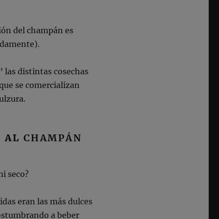
ción del champán es
adamente).
” las distintas cosechas
 que se comercializan
ulzura.
R
AL
CHAMPÁN
mi seco?
das eran las más dulces
costumbrando a beber