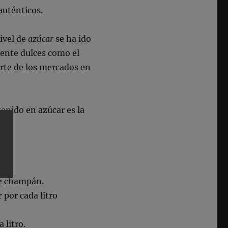
auténticos.
nivel de
azúcar
se ha ido
mente dulces como el
rte de los mercados en
tenido en azúcar es la
ro.
de champán.
r
por cada litro
 litro.