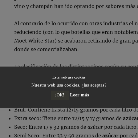
vino y champán han ido optando por sabores más 
Al contrario de lo ocurrido con otras industrias el 
reduciendo (con lo que botellas que eran notable
Moët White Star) se acabaron retirando de gran pa
donde se comercializaban.
La clasificación de los distintos tipos según su con
siguiente:
Esta web usa cookies
Nuestra web usa cookies, ¿las aceptas?
Brut Nature: Hasta 3 gramos de
azúcar
por cada lit
Leer más
¡OK!
Extra Brut: hasta 6 gramos por cada litro.
Brut: Contiene hasta 12/15 gramos por cada litro 
Extra seco: Tiene entre 12/15 y 17 gramos de
azúca
Seco: Entre 17 y 32 gramos de
azúcar
por cada litro.
Semi Seco: Entre 32 y 50 gramos de
azúcar
por cada