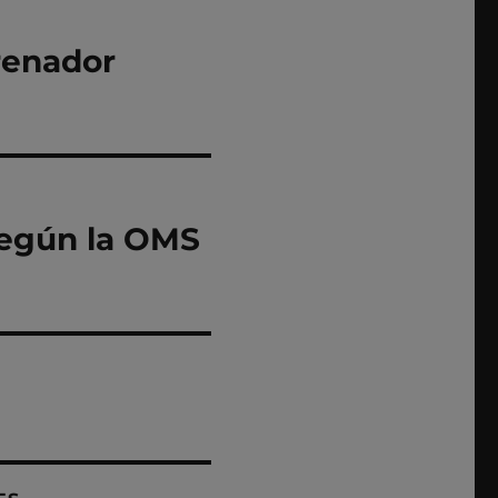
renador
según la OMS