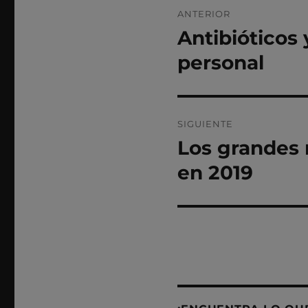
Navegación
ANTERIOR
de
Antibióticos
Entrada
anterior:
entradas
personal
SIGUIENTE
Los grandes 
Entrada
siguiente:
en 2019