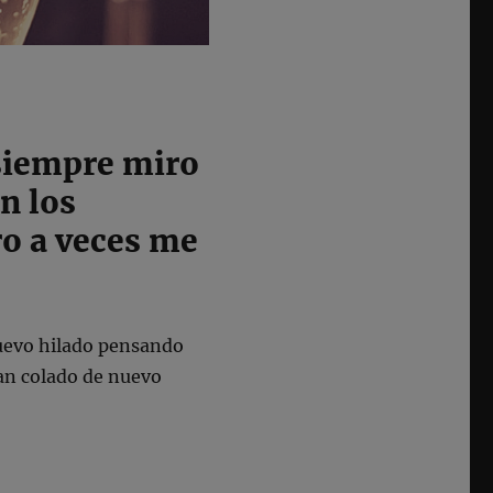
siempre miro
n los
o a veces me
huevo hilado pensando
an colado de nuevo