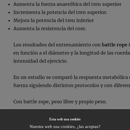
Aumenta la fuerza anaeróbica del tren superior
Incrementa la potencia del tren superior.
Mejora la potencia del tren inferior
Aumenta la resistencia del core.
Los resultados del entrenamiento con
battle rope
t
en función a el diámetro y la longitud de las cuerd
intensidad del ejercicio.
En un estudio se comparó la respuesta metabólica e
fuerza siguiendo distintos protocolos y con difere
Con battle rope, peso libre y propio peso.
La conclusión del estudio establecía que el
battle r
Esta web usa cookies
generaban demandas metabólicas agudas comparad
Nuestra web usa cookies, ¿las aceptas?