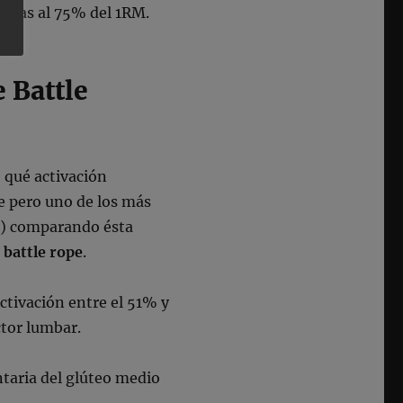
cadas al 75% del 1RM.
 Battle
 qué activación
e pero uno de los más
15) comparando ésta
e
battle rope
.
ctivación entre el 51% y
ctor lumbar.
taria del glúteo medio