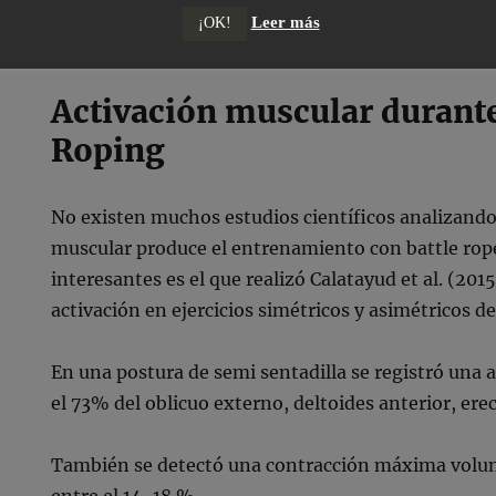
tradicionales como sentadillas, peso muerto y zan
Leer más
¡OK!
Activación muscular durante
Roping
No existen muchos estudios científicos analizando
muscular produce el entrenamiento con battle rop
interesantes es el que realizó Calatayud et al. (20
activación en ejercicios simétricos y asimétricos d
En una postura de semi sentadilla se registró una a
el 73% del oblicuo externo, deltoides anterior, ere
También se detectó una contracción máxima volun
entre el 14-18 %.