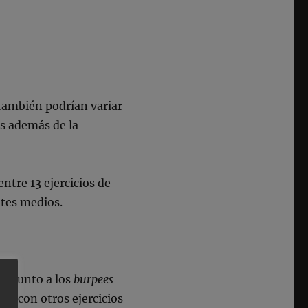
ambién podrían variar
as además de la
ntre 13 ejercicios de
ntes medios.
ope
junto a los
burpees
o con otros ejercicios