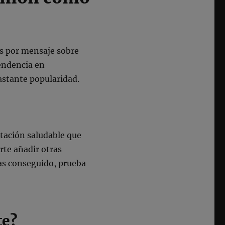
as por mensaje sobre
tendencia en
astante popularidad.
ntación saludable que
rte añadir otras
as conseguido, prueba
te?