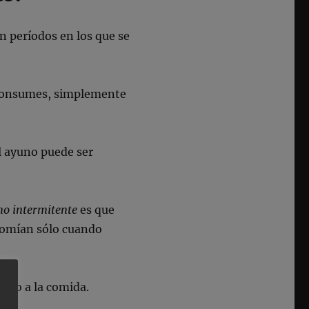
 períodos en los que se
e consumes, simplemente
el ayuno puede ser
no intermitente
es que
 comían sólo cuando
ado a la comida.