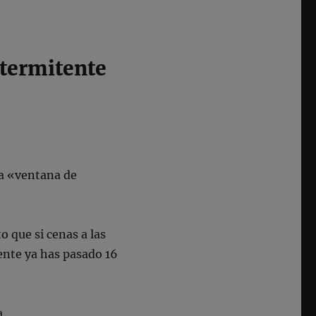
ntermitente
la «ventana de
o que si cenas a las
iente ya has pasado 16
a.