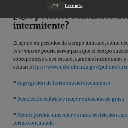
Leer más
¡OK!
¿Qué posibles beneficios tie
intermitente?
El ayuno en períodos de tiempo limitado, como ocu
intermitente
podría servir para que el cuerpo sufri
sobreponerse a ese estado, cambios hormonales y d
celular
https://www.ncbi.nlm.nih.gov/pubmed/21
*
Segregación de hormona del crecimiento
*
Restricción calórica y mayor oxidación de grasa
*
Menor pérdida muscular durante restricción calór
forma continuada